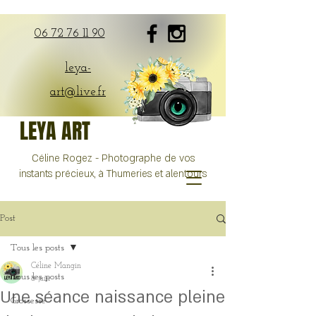
06 72 76 11 90
leya-
art@live.fr
LEYA ART
Céline Rogez - Photographe de vos
instants précieux, à Thumeries et alentours
Post
Tous les posts
Céline Mangin
Tous les posts
8 juin
Une séance naissance pleine
Grossesse