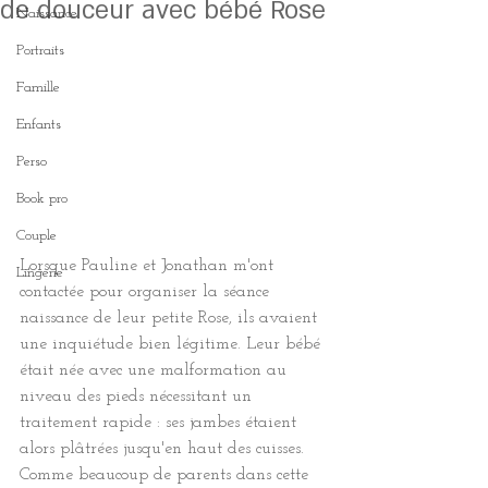
de douceur avec bébé Rose
Naissance
Portraits
Famille
Enfants
Perso
Book pro
Couple
Lorsque Pauline et Jonathan m'ont 
Lingerie
contactée pour organiser la séance 
naissance de leur petite Rose, ils avaient 
une inquiétude bien légitime. Leur bébé 
était née avec une malformation au 
niveau des pieds nécessitant un 
traitement rapide : ses jambes étaient 
alors plâtrées jusqu'en haut des cuisses.
Comme beaucoup de parents dans cette 