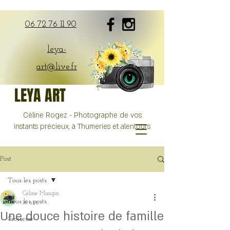
06 72 76 11 90
leya-
art@live.fr
LEYA ART
Céline Rogez - Photographe de vos
instants précieux, à Thumeries et alentours
Post
Tous les posts
Céline Mangin
Tous les posts
16 avr.
Une douce histoire de famille
Grossesse