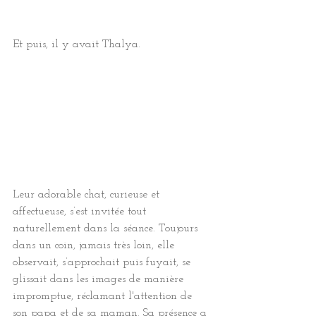
Et puis, il y avait Thalya.
Leur adorable chat, curieuse et 
affectueuse, s’est invitée tout 
naturellement dans la séance. Toujours 
dans un coin, jamais très loin, elle 
observait, s’approchait puis fuyait, se 
glissait dans les images de manière 
impromptue, réclamant l'attention de 
son papa et de sa maman. Sa présence a 