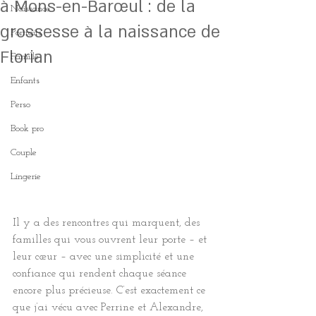
à Mons-en-Barœul : de la
Naissance
grossesse à la naissance de
Portraits
Florian
Famille
Enfants
Perso
Book pro
Couple
Lingerie
Il y a des rencontres qui marquent, des 
familles qui vous ouvrent leur porte – et 
leur cœur – avec une simplicité et une 
confiance qui rendent chaque séance 
encore plus précieuse. C’est exactement ce 
que j’ai vécu avec Perrine et Alexandre, 