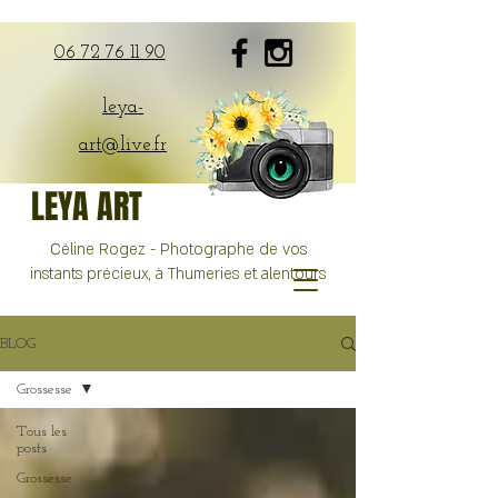
06 72 76 11 90
leya-
art@live.fr
LEYA ART
Céline Rogez - Photographe de vos
instants précieux, à Thumeries et alentours
BLOG
Grossesse
Tous les
posts
Grossesse