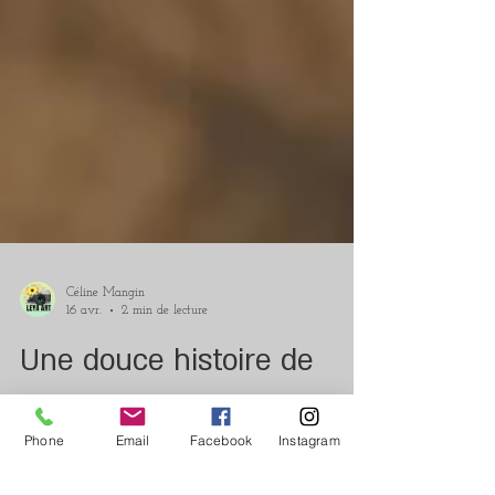
Céline Mangin
16 avr.
2 min de lecture
Une douce histoire de
Phone
Email
Facebook
Instagram
famille à Mons-en-Barœul