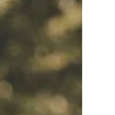
Naissance
Portraits
Famille
Enfants
Perso
Book pro
Couple
Lingerie