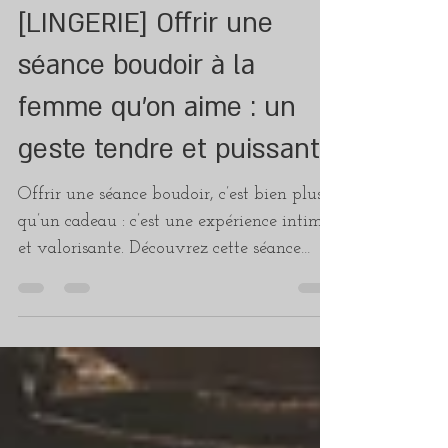
Leya Art
3 juil. 2025
1 min de lecture
[LINGERIE] Offrir une
séance boudoir à la
femme qu’on aime : un
geste tendre et puissant
Offrir une séance boudoir, c’est bien plus
qu’un cadeau : c’est une expérience intime
et valorisante. Découvrez cette séance
photo réalisée à Thumeries, dans mon
home studio près de Lille, et pourquoi elle
a tant compté pour cette femme.