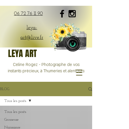
06 72 76 11 90
leya-
art@live.fr
LEYA ART
Céline Rogez - Photographe de vos
instants précieux, à Thumeries et alentours
BLOG
Tous les posts
Tous les posts
Grossesse
Naissance