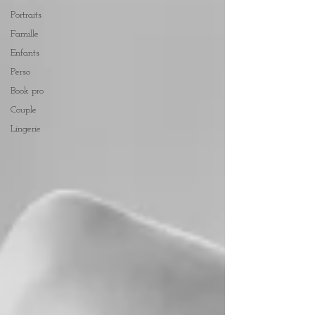
Portraits
Famille
Enfants
Perso
Book pro
Couple
Lingerie