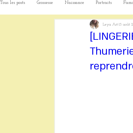
Tous les posts
Grossesse
Naissance
Portraits
Fami
Leya Art
13 août 
Lingerie
[LINGERI
Thumerie
reprendr