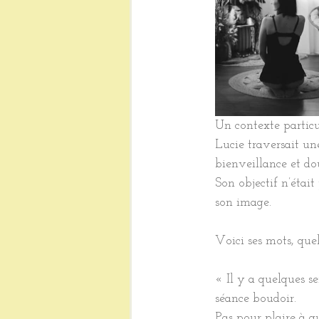
Un contexte partic
Lucie traversait une
bienveillance et do
Son objectif n’étai
son image.
Voici ses mots, quel
« Il y a quelques s
séance boudoir.
Pas pour plaire à q