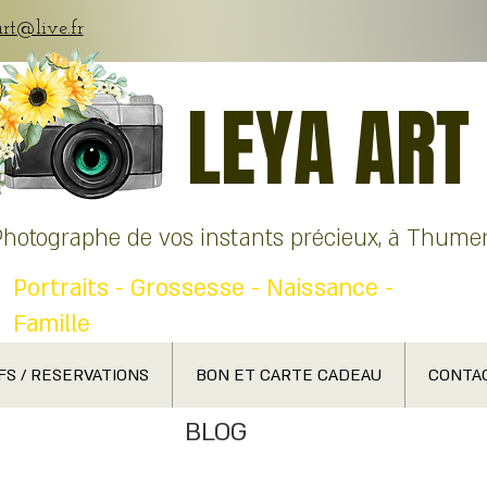
art@live.fr
LEYA ART
Photographe de vos instants précieux, à Thumer
Portraits - Grossesse - Naissance -
Famille
FS / RESERVATIONS
BON ET CARTE CADEAU
CONTA
BLOG