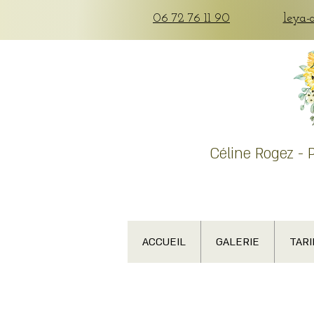
06 72 76 11 90
leya-
Céline Rogez - 
ACCUEIL
GALERIE
TARI