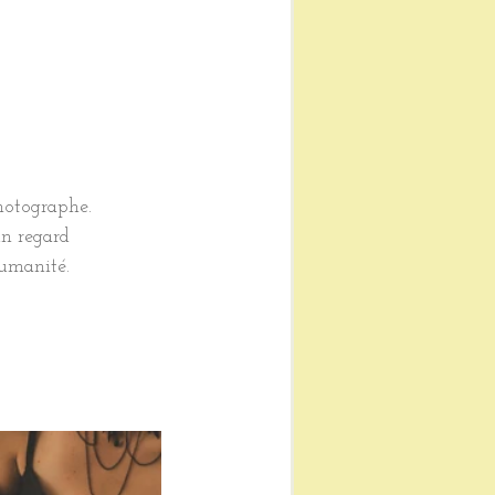
photographe.
n regard 
humanité.