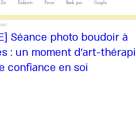
lle
Enfants
Perso
Book pro
Couple
2025
E] Séance photo boudoir à
s : un moment d’art-thérap
e confiance en soi