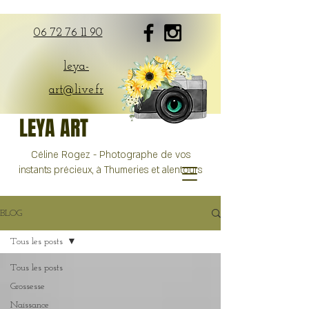
06 72 76 11 90
leya-
art@live.fr
LEYA ART
Céline Rogez - Photographe de vos
instants précieux, à Thumeries et alentours
BLOG
Tous les posts
Tous les posts
Grossesse
Naissance