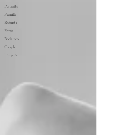
Portraits
Famille
Enfants
Perso
Book pro
Couple
Lingerie