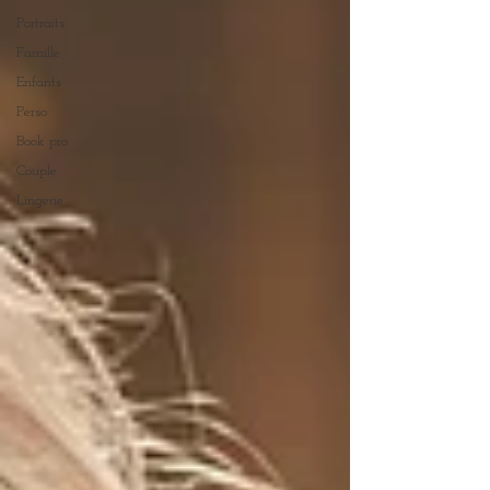
Portraits
Famille
Enfants
Perso
Book pro
Couple
Lingerie