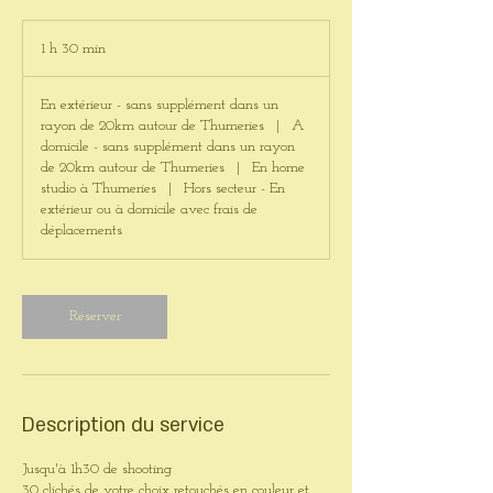
1 h 30 min
1
3
0
En extérieur - sans supplément dans un
m
rayon de 20km autour de Thumeries
|
A
i
domicile - sans supplément dans un rayon
n
de 20km autour de Thumeries
|
En home
studio à Thumeries
|
Hors secteur - En
extérieur ou à domicile avec frais de
déplacements
Réserver
Description du service
Jusqu'à 1h30 de shooting
30 clichés de votre choix retouchés en couleur et