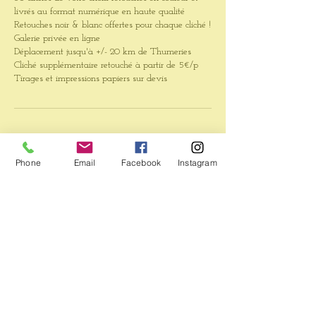
livrés au format numérique en haute qualité
Retouches noir & blanc offertes pour chaque cliché !
Galerie privée en ligne
Déplacement jusqu'à +/- 20 km de Thumeries
Cliché supplémentaire retouché à partir de 5€/p
Tirages et impressions papiers sur devis
Coordonnées
Phone
Email
Facebook
Instagram
Hauts-de-France, France
+ 06 72 76 11 90
leya-art@live.fr
Hauts-de-France, France
+ 06 72 76 11 90
contact@leya-art.com
LEYA ART - Céline Rogez
Photographe, Rue Jules Guesde,
Thumeries, France