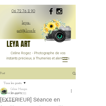
06 72 76 11 90
leya-
art@live.fr
LEYA ART
Céline Rogez - Photographe de vos
instants précieux, à Thumeries et alentours
Post
Tous les posts
Céline Mangin
Tous les posts
26 sept. 2022
[EXTERIEUR] Séance en
Grossesse